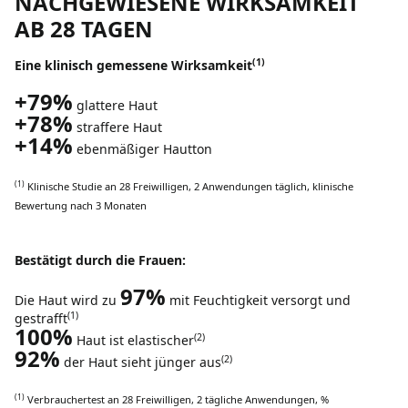
NACHGEWIESENE WIRKSAMKEIT
AB 28 TAGEN
(1)
Eine
klinisch
gemessene Wirksamkeit
+79%
glattere
Haut
+78%
straffere
Haut
+14%
ebenmäßiger
Hautton
(1)
Klinische
Studie
an
28
Freiwilligen
, 2
Anwendungen
täglich
,
klinische
Bewertung
nach
3
Monaten
Bestätigt durch die Frauen:
97%
Die Haut
wird
zu
mit
Feuchtigkeit
versorgt
und
(1)
gestrafft
100%
(2)
Haut
ist
elastischer
92%
(2)
der Haut
sieht
jünger
aus
(1)
Verbrauchertest
an
28
Freiwilligen
, 2
tägliche
Anwendungen
, %