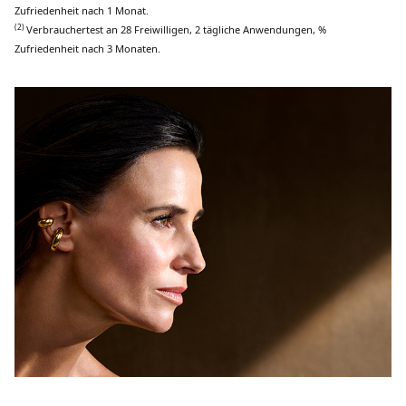
Zufriedenheit
nach
1 Monat.
(2)
Verbrauchertest
an
28
Freiwilligen
, 2
tägliche
Anwendungen
, %
Zufriedenheit
nach
3
Monaten
.