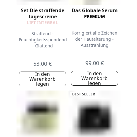
Set Die straffende
Das Globale Serum
Tagescreme
PREMIUM
LIFT INTEGRAL
Korrigiert alle Zeichen
Straffend -
der Hautalterung -
Feuchtigkeitsspendend
Ausstrahlung
- Glättend
99,00 €
53,00 €
In den
In den
Warenkorb
Warenkorb
legen
legen
BEST SELLER