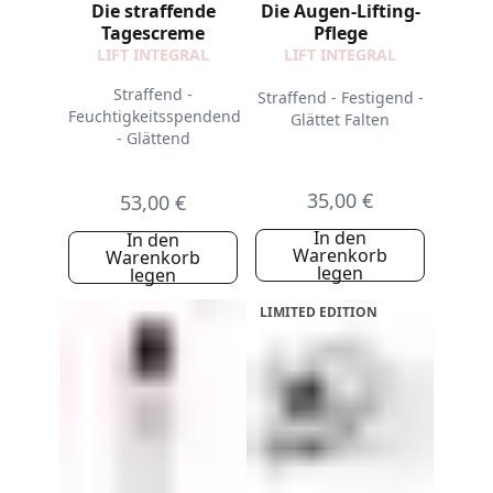
Die straffende
Die Augen-Lifting-
Tagescreme
Pflege
LIFT INTEGRAL
LIFT INTEGRAL
Straffend -
Straffend - Festigend -
Feuchtigkeitsspendend
Glättet Falten
- Glättend
35,00 €
53,00 €
In den
In den
Warenkorb
Warenkorb
legen
legen
LIMITED EDITION